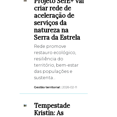
Projeto SerE+ vai
criar rede de
aceleração de
serviços da
natureza na
Serra da Estrela
Rede promove
restauro ecológico,
resiliência do
território, bem-estar
das populações e
sustenta...
Gestão territorial
| 2026-02-11
Tempestade
Kristin: As