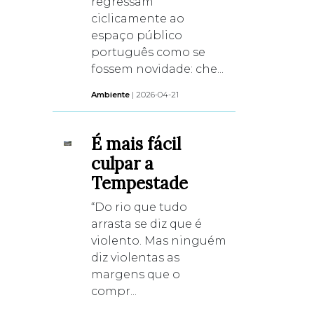
regressam
ciclicamente ao
espaço público
português como se
fossem novidade: che...
Ambiente
| 2026-04-21
É mais fácil
culpar a
Tempestade
“Do rio que tudo
arrasta se diz que é
violento. Mas ninguém
diz violentas as
margens que o
compr...