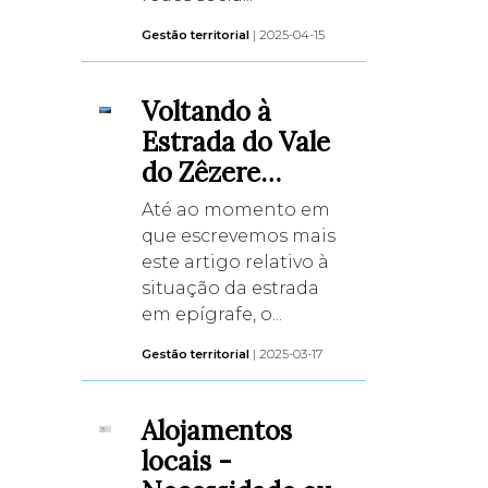
Gestão territorial
| 2025-04-15
Voltando à
Estrada do Vale
do Zêzere…
Até ao momento em
que escrevemos mais
este artigo relativo à
situação da estrada
em epígrafe, o...
Gestão territorial
| 2025-03-17
Alojamentos
locais -