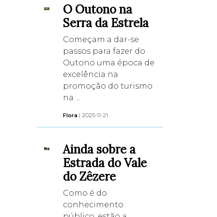
O Outono na
Serra da Estrela
Começam a dar-se
passos para fazer do
Outono uma época de
excelência na
promoção do turismo
na ...
Flora
| 2025-11-21
Ainda sobre a
Estrada do Vale
do Zêzere
Como é do
conhecimento
público, estão a