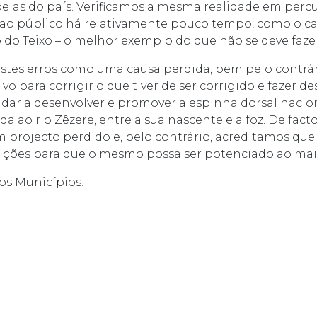
elas do país. Verificamos a mesma realidade em perc
 ao público há relativamente pouco tempo, como o ca
 do Teixo – o melhor exemplo do que não se deve fazer
stes erros como uma causa perdida, bem pelo contrá
vo para corrigir o que tiver de ser corrigido e fazer d
udar a desenvolver e promover a espinha dorsal naci
a ao rio Zêzere, entre a sua nascente e a foz. De facto
m projecto perdido e, pelo contrário, acreditamos qu
ições para que o mesmo possa ser potenciado ao mais 
os Municípios!