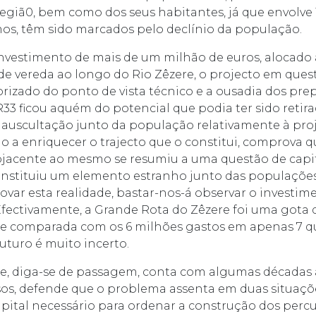
egiã0, bem como dos seus habitantes, já que envolve 
s, têm sido marcados pelo declínio da população.
nvestimento de mais de um milhão de euros, alocado
de vereda ao longo do Rio Zêzere, o projecto em ques
rizado do ponto de vista técnico e a ousadia dos pr
33 ficou aquém do potencial que podia ter sido reti
auscultação junto da população relativamente à pro
o a enriquecer o trajecto que o constitui, comprova q
jacente ao mesmo se resumiu a uma questão de capit
nstituiu um elemento estranho junto das populações
rovar esta realidade, bastar-nos-á observar o investi
Efectivamente, a Grande Rota do Zêzere foi uma got
se comparada com os 6 milhões gastos em apenas 7 q
uturo é muito incerto.
ue, diga-se de passagem, conta com algumas décadas 
sos, defende que o problema assenta em duas situaçõ
pital necessário para ordenar a construção dos percu