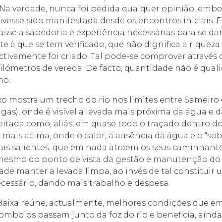
a verdade, nunca foi pedida qualquer opinião, embo
ivesse sido manifestada desde os encontros iniciais. 
asse a sabedoria e experiência necessárias para se da
te à que se tem verificado, que não dignifica a riqueza
tivamente foi criado. Tal pode-se comprovar através 
ilómetros de vereda. De facto, quantidade não é quali
mo.
xo mostra um trecho do rio nos limites entre Sameiro 
gas), onde é visível a levada mais próxima da água e 
veitada como, aliás, em quase todo o traçado dentro 
 mais acima, onde o calor, a ausência da água e o “sob
mais salientes, que em nada atraem os seus caminhante
mesmo do ponto de vista da gestão e manutenção do p
dade manter a levada limpa, ao invés de tal constitui
essário, dando mais trabalho e despesa.
-Baixa reúne, actualmente, melhores condições que em
 comboios passam junto da foz do rio e beneficia, aind