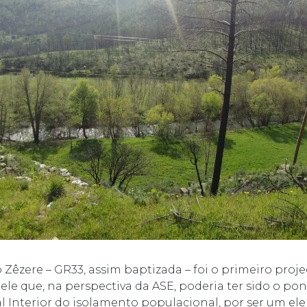
Zêzere – GR33, assim baptizada – foi o primeiro proje
le que, na perspectiva da ASE, poderia ter sido o pon
hal Interior do isolamento populacional, por ser um e