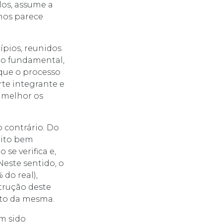
los, assume a
 nos parece
ípios, reunidos
, o fundamental,
 que o processo
te integrante e
 melhor os
o contrário. Do
uito bem
se verifica e,
Neste sentido, o
 do real),
strução deste
nto da mesma.
m sido