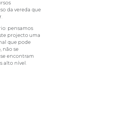
ursos
so da vereda que
.
rio: pensamos
este projecto uma
onal que pode
, não se
e se encontram
alto nível.