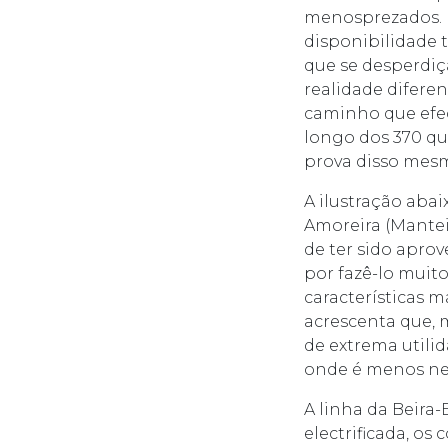
menosprezados. N
disponibilidade t
que se desperdiç
realidade diferen
caminho que efec
longo dos 370 qu
prova disso mes
A ilustração abai
Amoreira (Mantei
de ter sido apro
por fazê-lo muito
características 
acrescenta que, 
de extrema utili
onde é menos nec
A linha da Beira
electrificada, os