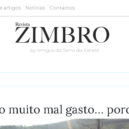
e artigos
Notícias
Contactos
by Amigos da Serra da Estrela
o muito mal gasto… por