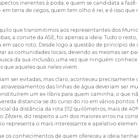
pectos inerentes à poda; e quem se candidata a fazê-
– em terra de cegos, quem tem olho é rei, e é isso que
uilo que transmitimos aos representantes dos Munic
s, a convite da ASE, foi apenas a ideia. Tudo o resto
iu em saco roto. Desde logo a questão de princípio de
rar as comunidades locais, devendo as mesmas ser par
busca da sua inclusão, uma vez que ninguém conhece
 que aqueles que neles vivem.
iam ser evitadas, mas claro, aconteceu precisamente 
atravessamentos das linhas de água deveriam ser m
nstituírem um ex-líbris para quem caminha, o que não 
 vereda distancia-se do curso do rio em vários pontos. 
al da distância da rota (112 quilómetros, mais de 40%
io Zêzere, diz respeito a um dos maiores erros na con
 rio representa o mais interessante e apelativo eleme
ue os conhecimentos de quem ofereceu a ideia tenha