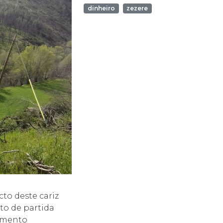
dinheiro
zezere
cto deste cariz
to de partida
lemento