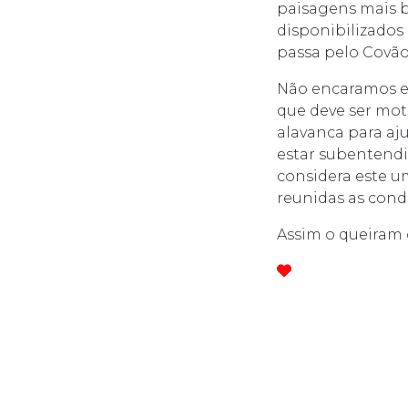
paisagens mais b
disponibilizados
passa pelo Covão
Não encaramos e
que deve ser moti
alavanca para aj
estar subentendid
considera este u
reunidas as cond
Assim o queiram 