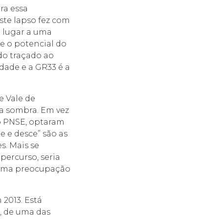
ra essa
Este lapso fez com
r lugar a uma
 e o potencial do
do traçado ao
dade e a GR33 é a
e Vale de
da sombra. Em vez
do PNSE, optaram
e e desce” são as
s. Mais se
ercurso, seria
r uma preocupação
 2013. Está
a, de uma das