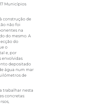
17 Municípios
 à construção de
tão não foi
eponentes na
rado do mesmo. A
jecção do
ue o
al e, por
 envolvidas.
mento depositado
a de água num mar
uilómetros de
a trabalhar nesta
es concretas:
rsos,