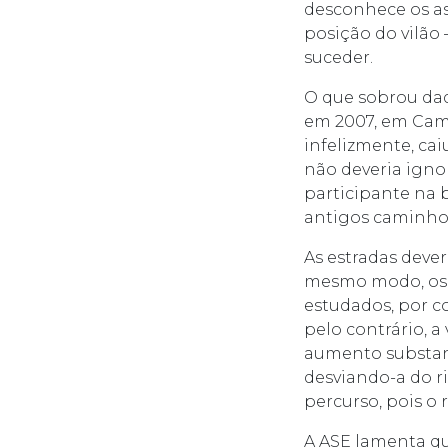
desconhece os as
posição do vilão 
suceder.
O que sobrou daq
em 2007, em Camba
infelizmente, ca
não deveria igno
participante na 
antigos caminhos
As estradas dever
mesmo modo, os 
estudados, por co
pelo contrário, a
aumento substanci
desviando-a do r
percurso, pois o
A ASE lamenta q