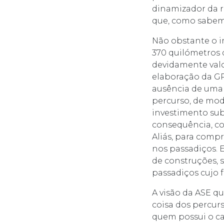
dinamizador da r
que, como sabemo
Não obstante o i
370 quilómetros 
devidamente valo
elaboração da GR
ausência de uma 
percurso, de mod
investimento sub
consequência, co
Aliás, para comp
nos passadiços. 
de construções, 
passadiços cujo f
A visão da ASE q
coisa dos percur
quem possui o ca