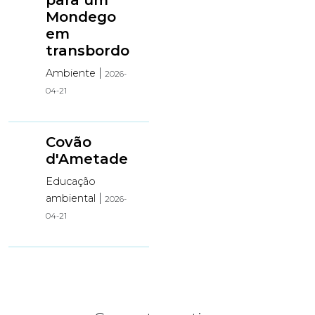
Mondego
em
transbordo
|
Ambiente
2026-
04-21
Covão
d'Ametade
Educação
|
ambiental
2026-
04-21