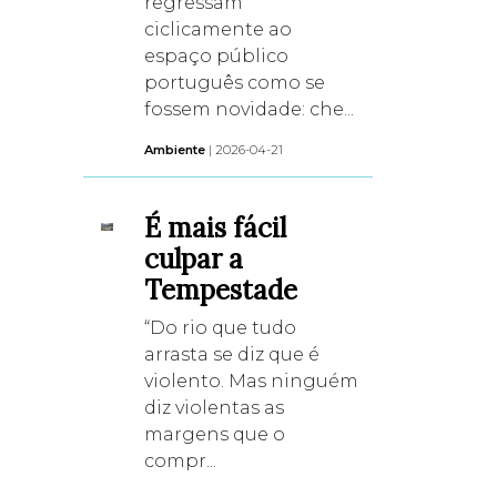
regressam
ciclicamente ao
espaço público
português como se
fossem novidade: che...
Ambiente
| 2026-04-21
É mais fácil
culpar a
Tempestade
“Do rio que tudo
arrasta se diz que é
violento. Mas ninguém
diz violentas as
margens que o
compr...