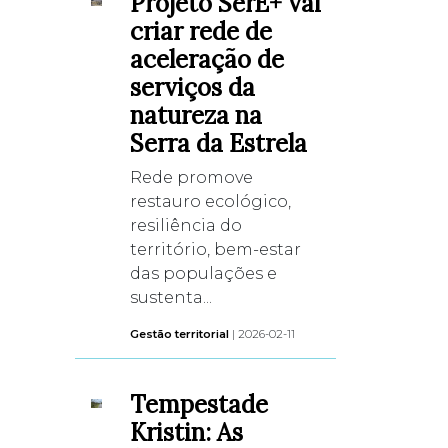
Projeto SerE+ vai
criar rede de
aceleração de
serviços da
natureza na
Serra da Estrela
Rede promove
restauro ecológico,
resiliência do
território, bem-estar
das populações e
sustenta...
Gestão territorial
| 2026-02-11
Tempestade
Kristin: As