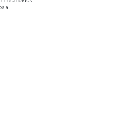
rem recheados
os a