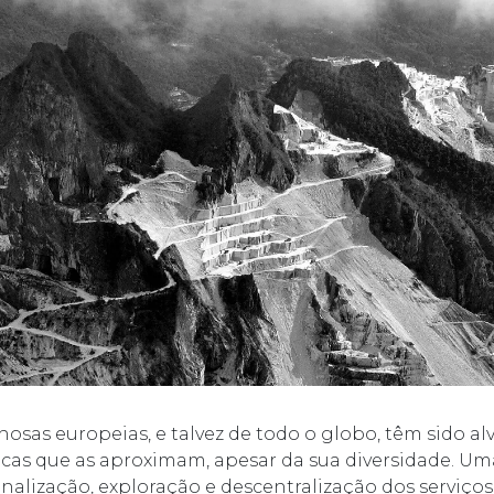
osas europeias, e talvez de todo o globo, têm sido al
ticas que as aproximam, apesar da sua diversidade. Um
lização, exploração e descentralização dos serviços 