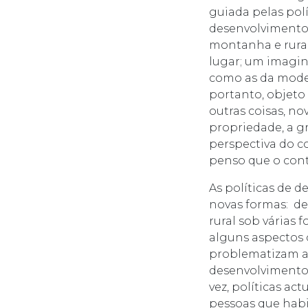
guiada pelas polí
desenvolvimento?
montanha e rurai
lugar; um imagin
como as da moder
portanto, objeto 
outras coisas, no
propriedade, a g
perspectiva do c
penso que o con
As políticas de
novas formas: de
rural sob várias 
alguns aspectos c
problematizam a 
desenvolvimento 
vez, políticas ac
pessoas que habit