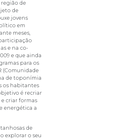
 região de
jeto de
uxe jovens
olítico em
rante meses,
participação
as e na co-
2009 e que ainda
ogramas para os
CER (Comunidade
lha de toponímia
s os habitantes
bjetivo é recriar
 e criar formas
 e energética a
ntanhosas de
o explorar o seu