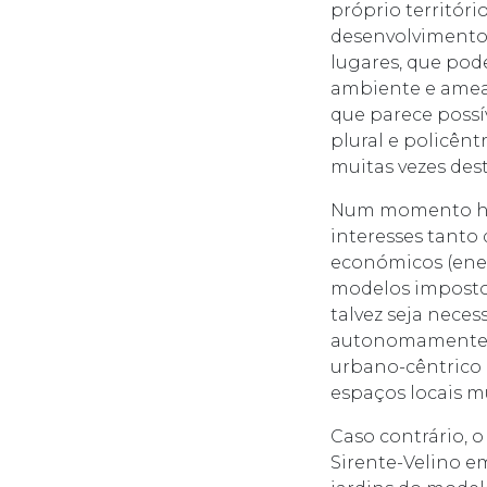
próprio territóri
desenvolvimento 
lugares, que pod
ambiente e ameaç
que parece poss
plural e policên
muitas vezes dest
Num momento his
interesses tanto
económicos (energ
modelos impostos
talvez seja nece
autonomamente em
urbano-cêntrico e
espaços locais 
Caso contrário, o
Sirente-Velino e