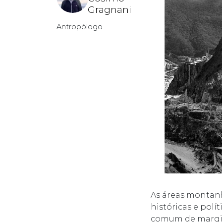
Gragnani
Antropólogo
As áreas montanh
históricas e polí
comum de margina