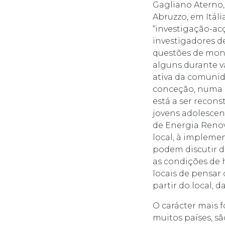
Gagliano Aterno,
Abruzzo, em Itál
“investigação-a
investigadores d
questões de mont
alguns durante v
ativa da comunid
conceção, numa á
está a ser recons
jovens adolescen
de Energia Renov
local, à impleme
podem discutir de
as condições de h
locais de pensar 
partir do local, d
O carácter mais 
muitos países, sã