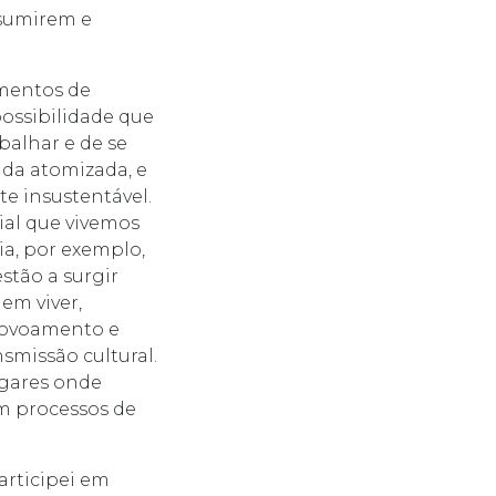
ssumirem e
imentos de
 possibilidade que
balhar e de se
nda atomizada, e
 insustentável.
ial que vivemos
ia, por exemplo,
stão a surgir
em viver,
spovoamento e
smissão cultural.
lugares onde
am processos de
articipei em