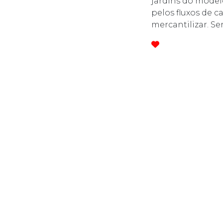
jardins do mode
pelos fluxos de c
mercantilizar. S