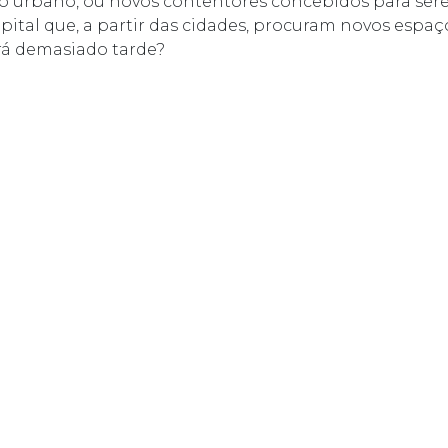
lo urbano, ou novos contentores concebidos para se
apital que, a partir das cidades, procuram novos espaç
erá demasiado tarde?