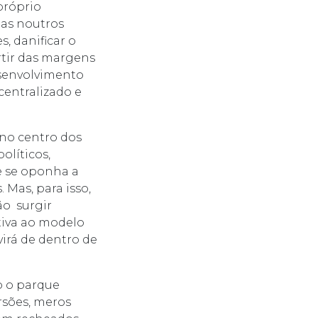
 próprio
das noutros
, danificar o
rtir das margens
senvolvimento
centralizado e
no centro dos
olíticos,
ue se oponha a
Mas, para isso,
ão surgir
tiva ao modelo
virá de dentro de
mo o parque
rsões, meros