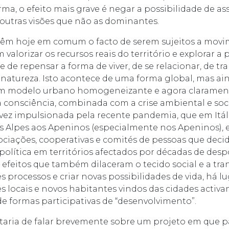
rma, o efeito mais grave é negar a possibilidade de a
utras visões que não as dominantes.
s têm hoje em comum o facto de serem sujeitos a mov
 valorizar os recursos reais do território e explorar a
de repensar a forma de viver, de se relacionar, de tra
 natureza. Isto acontece de uma forma global, mas ai
m modelo urbano homogeneizante e agora claramente
 consciência, combinada com a crise ambiental e soc
lvez impulsionada pela recente pandemia, que em Itál
os Alpes aos Apeninos (especialmente nos Apeninos), e
ciações, cooperativas e comités de pessoas que decid
r política em territórios afectados por décadas de de
efeitos que também dilaceram o tecido social e a tran
es processos e criar novas possibilidades de vida, há 
s locais e novos habitantes vindos das cidades activ
de formas participativas de “desenvolvimento”.
taria de falar brevemente sobre um projeto em que p