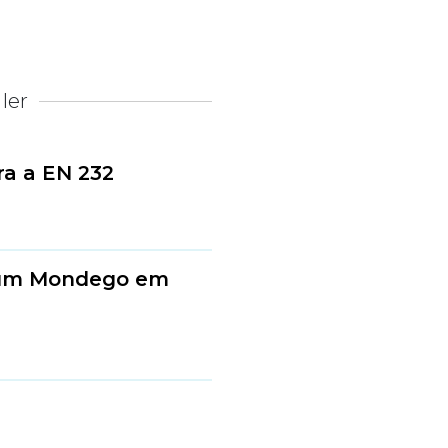
ler
ra a EN 232
a um Mondego em