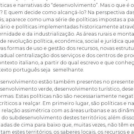
ticas e narrativas do “desenvolvimento”. Mas o que é o
 E quem decide como alcançá-lo? Na perspectiva da
s, aparece como uma série de políticas impostas a par
ário e políticas implementadas historicamente atravé
nidade e da industrialização. As áreas rurais e mont
de revolução política, económica, social e jurídica qu
vas formas de uso e gestão dos recursos, novas estrutu
radual centralização dos serviços e dos centros de pr
ontexto italiano, a partir do qual escrevo e que conh
texto português seja semelhante.
 desenvolvimento estão também presentes no present
senvolvimento verde, desenvolvimento turístico, des
formas. Estas políticas não são necessariamente negat
ríticos a realçar. Em primeiro lugar, são políticas e n
relação assimétrica com as áreas urbanas e as dinâmi
do subdesenvolvimento destes territórios; além disso
tuadas de cima para baixo que, muitas vezes, não têm 
am estes territórios, os saberes locais, os recursos e a