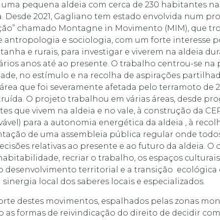
 uma pequena aldeia com cerca de 230 habitantes na
ia. Desde 2021, Gagliano tem estado envolvida num pro
cção” chamado Montagne in Movimento (MIM), que tro
e antropologia e sociologia, com um forte interesse p
anha e rurais, para investigar e viverem na aldeia du
ários anos até ao presente. O trabalho centrou-se na 
ade, no estímulo e na recolha de aspirações partilhad
rea que foi severamente afetada pelo terramoto de 
truída. O projeto trabalhou em várias áreas, desde pr
tes que vivem na aldeia e no vale, à construção da 
ável) para a autonomia energética da aldeia , à reco
ntação de uma assembleia pública regular onde todo
cisões relativas ao presente e ao futuro da aldeia. O o
abitabilidade, recriar o trabalho, os espaços culturais
o desenvolvimento territorial e a transição ecológica
a sinergia local dos saberes locais e especializados.
forte destes movimentos, espalhados pelas zonas mo
o as formas de reivindicação do direito de decidir com