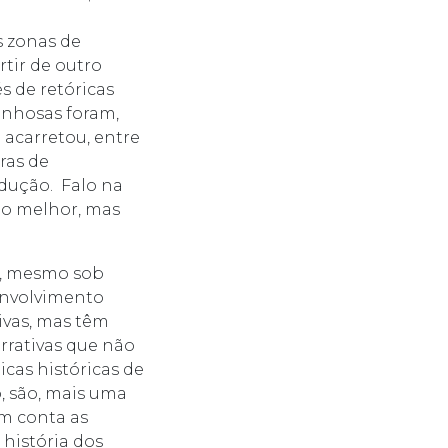
s zonas de
tir de outro
s de retóricas
anhosas foram,
e acarretou, entre
ras de
odução. Falo na
eço melhor, mas
e, mesmo sob
envolvimento
ivas, mas têm
arrativas que não
cas históricas de
, são, mais uma
em conta as
 história dos