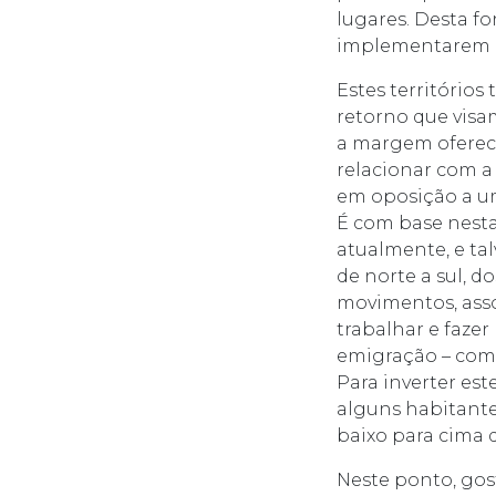
lugares. Desta fo
implementarem o
Estes território
retorno que visam
a margem oferece 
relacionar com a
em oposição a u
É com base nesta
atualmente, e ta
de norte a sul, d
movimentos, asso
trabalhar e faze
emigração – com 
Para inverter est
alguns habitante
baixo para cima 
Neste ponto, gos