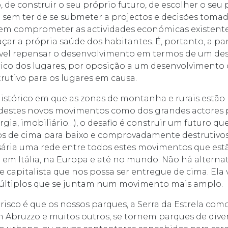
o, de construir o seu próprio futuro, de escolher o seu
sem ter de se submeter a projectos e decisões toma
em comprometer as actividades económicas existentes
ar a própria saúde dos habitantes. É, portanto, a pa
ível repensar o desenvolvimento em termos de um de
trico dos lugares, por oposição a um desenvolvimento 
rutivo para os lugares em causa.
tórico em que as zonas de montanha e rurais estão 
 destes novos movimentos como dos grandes actores p
ia, imobiliário…), o desafio é construir um futuro q
 de cima para baixo e comprovadamente destrutivos. 
ssária uma rede entre todos estes movimentos que est
 Itália, na Europa e até no mundo. Não há alterna
 capitalista que nos possa ser entregue de cima. Ela 
múltiplos que se juntam num movimento mais amplo.
 risco é que os nossos parques, a Serra da Estrela co
m Abruzzo e muitos outros, se tornem parques de dive