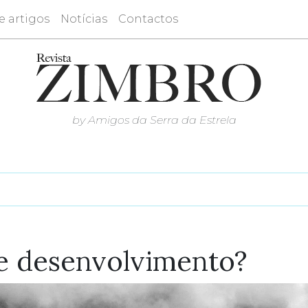
e artigos
Notícias
Contactos
by Amigos da Serra da Estrela
e desenvolvimento?