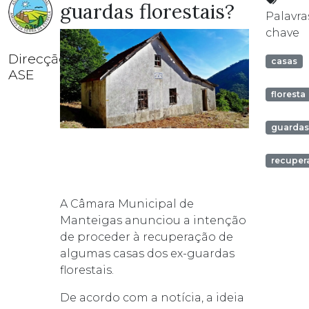
guardas florestais?
Palavra
chave
Direcção
casas
ASE
floresta
guarda
recuper
A Câmara Municipal de
Manteigas anunciou a intenção
de proceder à recuperação de
algumas casas dos ex-guardas
florestais.
De acordo com a notícia, a ideia