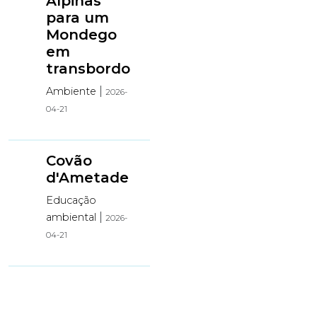
Alpinas
para um
Mondego
em
transbordo
|
Ambiente
2026-
04-21
Covão
d'Ametade
Educação
|
ambiental
2026-
04-21