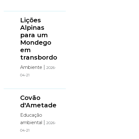
Lições
Alpinas
para um
Mondego
em
transbordo
|
Ambiente
2026-
04-21
Covão
d'Ametade
Educação
|
ambiental
2026-
04-21