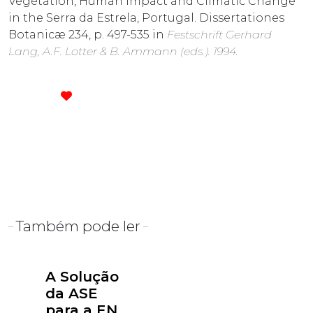
Vegetation, Human Impact and Climatic Change
in the Serra da Estrela, Portugal. Dissertationes
Botanicæ 234, p. 497-535 in
Festschrift Gerhard
Lang, A.F. Lotter & B. Ammann (eds.). 1994.
Também pode ler
A Solução
da ASE
para a EN