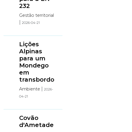
232
Gestão territorial
|
2026-04-21
Lições
Alpinas
para um
Mondego
em
transbordo
|
Ambiente
2026-
04-21
Covão
d'Ametade