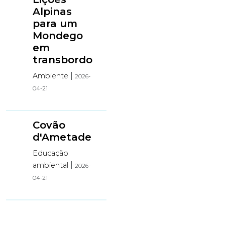
Alpinas
para um
Mondego
em
transbordo
|
Ambiente
2026-
04-21
Covão
d'Ametade
Educação
|
ambiental
2026-
04-21