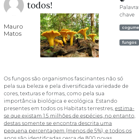
todos!
Palavra
chave
Mauro
cogume
Matos
fungos
Os fungos são organismos fascinantes não só
pela sua beleza e pela diversificada variedade de
cores, texturas e formas, como pela sua
importância biológica e ecológica. Estando
presentes em todos os Habitats terrestres,
estima-
se que existam 1.5 milhões de espécies, no entanto,
destas somente se encontra descrita uma
pequena percentagem (menos de 5%), e todos os
anos são identificadas cerca de 800 novas