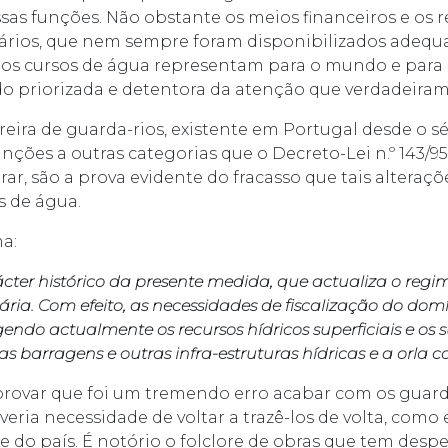
sas funções. Não obstante os meios financeiros e os 
rios, que nem sempre foram disponibilizados adequ
 os cursos de água representam para o mundo e para
sido priorizada e detentora da atenção que verdadeira
reira de guarda-rios, existente em Portugal desde o séc
unções a outras categorias que o Decreto-Lei n.º 143/9
ar, são a prova evidente do fracasso que tais alteraç
s de água.
a:
rácter histórico da presente medida, que actualiza o re
ria. Com efeito, as necessidades de fiscalização do domí
ndo actualmente os recursos hídricos superficiais e os s
, as barragens e outras infra-estruturas hídricas e a orla co
 provar que foi um tremendo erro acabar com os guarda
veria necessidade de voltar a trazê-los de volta, como 
e do país. É notório o folclore de obras que tem desp