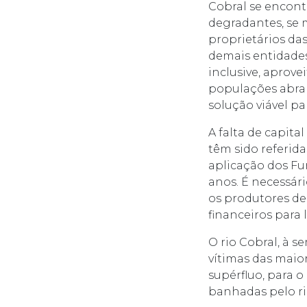
Cobral se encont
degradantes, se 
proprietários das
demais entidades
inclusive, aprov
populações abra
solução viável pa
A falta de capit
têm sido referida
aplicação dos Fu
anos. É necessár
os produtores de
financeiros para 
O rio Cobral, à 
vítimas das maio
supérfluo, para 
banhadas pelo r