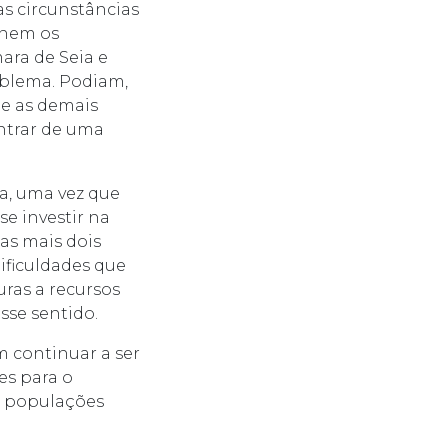
s circunstâncias
 nem os
ara de Seia e
oblema. Podiam,
 e as demais
ntrar de uma
ma, uma vez que
se investir na
as mais dois
ificuldades que
ras a recursos
sse sentido.
m continuar a ser
es para o
As populações