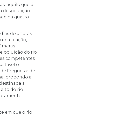
as, aquilo que é
 a despoluição
sde há quatro
dias do ano, as
s uma reação,
númeras
de poluição do rio
ades competentes
eitável o
 de Freguesia de
ma, propondo a
destinada a
eito do rio
tratamento
te em que o rio