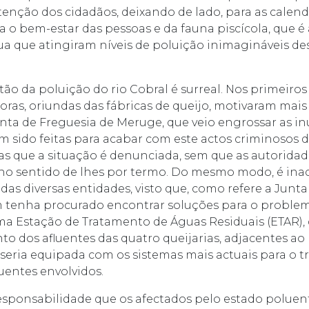
tenção dos cidadãos, deixando de lado, para as calend
 o bem-estar das pessoas e da fauna piscícola, que é
ua que atingiram níveis de poluição inimagináveis de
tão da poluição do rio Cobral é surreal. Nos primeiros 
oras, oriundas das fábricas de queijo, motivaram mai
Junta de Freguesia de Meruge, que veio engrossar as i
êm sido feitas para acabar com este actos criminosos 
as que a situação é denunciada, sem que as autorid
 sentido de lhes por termo. Do mesmo modo, é inac
s diversas entidades, visto que, como refere a Junta
 tenha procurado encontrar soluções para o proble
a Estação de Tratamento de Águas Residuais (ETAR), 
to dos afluentes das quatro queijarias, adjacentes ao l
seria equipada com os sistemas mais actuais para o 
luentes envolvidos.
responsabilidade que os afectados pelo estado poluen