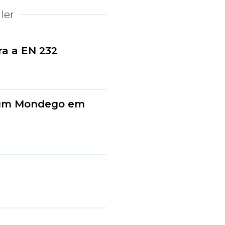
ler
ra a EN 232
a um Mondego em