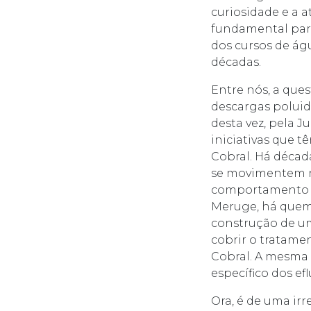
curiosidade e a a
fundamental para
dos cursos de ág
décadas.
Entre nós, a ques
descargas poluid
desta vez, pela 
iniciativas que t
Cobral. Há décad
se movimentem no
comportamento da
Meruge, há quem
construção de um
cobrir o tratamen
Cobral. A mesma 
específico dos ef
Ora, é de uma ir