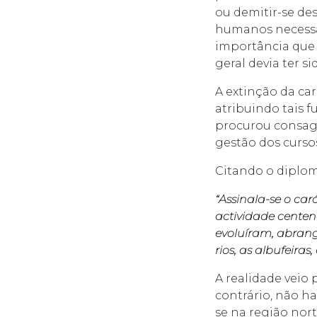
ou demitir-se des
humanos necessá
importância que
geral devia ter 
A extinção da car
atribuindo tais f
procurou consagr
gestão dos curso
Citando o diplom
“Assinala-se o ca
actividade centená
evoluíram, abrange
rios, as albufeiras
A realidade veio
contrário, não ha
se na região nort