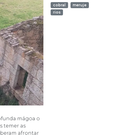
cobral
meruje
rios
rofunda mágoa o
s temer as
uberam afrontar