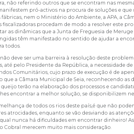
ra, não referindo outros que se encontram nas mesma
manifestem pró-activos na procura de soluções e que
 fábricas, nem o Ministério do Ambiente, a APA, a Câm
 fiscalizadoras procedam de modo a resolver este pr
eitar as dinâmicas que a Junta de Freguesia de Meruge
ngidas têm manifestado no sentido de ajudar a enco
ra todos.
al não deve ser uma barreira à resolução deste proble
s, até pelo Presidente da República, a necessidade de 
ndos Comunitários, cujo prazo de execução é de apen
io que a Câmara Municipal de Seia, reconhecendo as d
 queijo terão na elaboração dos processos e candidatu
lhes encontrar a melhor solução, se disponibilizem ne
semelhança de todos os rios deste país,é que não pode
res atrocidades, enquanto se vão desviando as atençõ
o qual nunca há dificuldades em encontrar dinheiro! 
io Cobral merecem muito mais consideração.