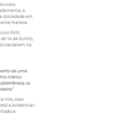
recursos
adamente, a
 a sociedade em
mente merece.
ulo XVIII,
5 de 14 de Junho,
ões causaram na
gimento de uma
nio hídrico
ubterrâneos, os
steira.”
-rios, caso
está a evidenciar-
ertado a