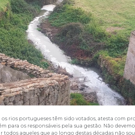
 os rios portugueses têm sido votados, atesta com p
têm para os responsáveis pela sua gestão. Não devemo
ar todos aqueles que ao longo destas décadas não so