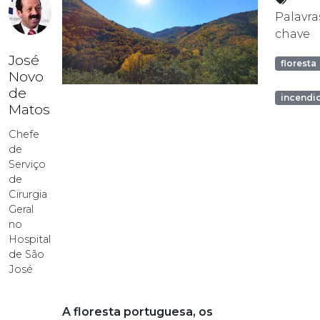
Palavra
chave
José
floresta
Novo
de
incendi
Matos
Chefe
de
Serviço
de
Cirurgia
Geral
no
Hospital
de São
José
A floresta portuguesa, os