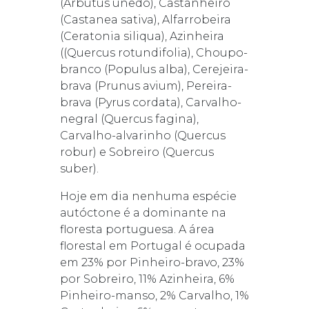
(Arbutus unedo), Castanheiro
(Castanea sativa), Alfarrobeira
(Ceratonia siliqua), Azinheira
((Quercus rotundifolia), Choupo-
branco (Populus alba), Cerejeira-
brava (Prunus avium), Pereira-
brava (Pyrus cordata), Carvalho-
negral (Quercus fagina),
Carvalho-alvarinho (Quercus
robur) e Sobreiro (Quercus
suber).
Hoje em dia nenhuma espécie
autóctone é a dominante na
floresta portuguesa. A área
florestal em Portugal é ocupada
em 23% por Pinheiro-bravo, 23%
por Sobreiro, 11% Azinheira, 6%
Pinheiro-manso, 2% Carvalho, 1%