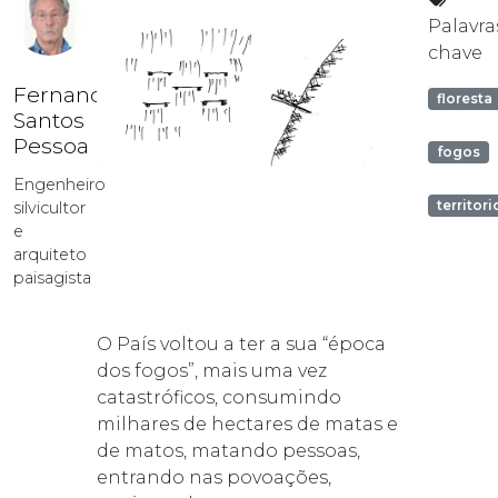
Palavra
chave
Fernando
floresta
Santos
Pessoa
fogos
Engenheiro
territori
silvicultor
e
arquiteto
paisagista
O País voltou a ter a sua “época
dos fogos”, mais uma vez
catastróficos, consumindo
milhares de hectares de matas e
de matos, matando pessoas,
entrando nas povoações,