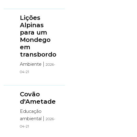
Lições
Alpinas
para um
Mondego
em
transbordo
|
Ambiente
2026-
04-21
Covão
d'Ametade
Educação
|
ambiental
2026-
04-21