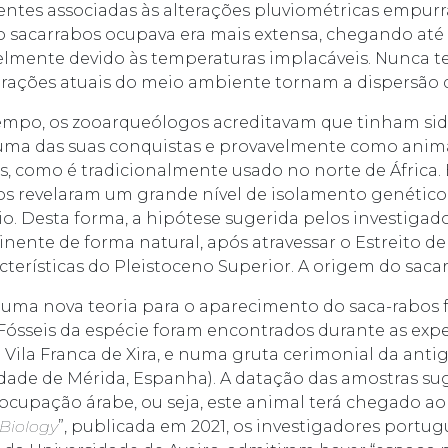
entes associadas às alterações pluviométricas empurra
 o sacarrabos ocupava era mais extensa, chegando até
elmente devido às temperaturas implacáveis. Nunca t
terações atuais do meio ambiente tornam a dispersão
mpo, os zooarqueólogos acreditavam que tinham sido 
uma das suas conquistas e provavelmente como anim
s, como é tradicionalmente usado no norte de África. 
cos revelaram um grande nível de isolamento genético
io. Desta forma, a hipótese sugerida pelos investigad
nente de forma natural, após atravessar o Estreito de
cterísticas do Pleistoceno Superior. A origem do sacarr
ma nova teoria para o aparecimento do saca-rabos fo
ósseis da espécie foram encontrados durante as expe
 Vila Franca de Xira, e numa gruta cerimonial da anti
idade de Mérida, Espanha). A datação das amostras sug
ocupação árabe, ou seja, este animal terá chegado ao 
iology
”, publicada em 2021, os investigadores portug