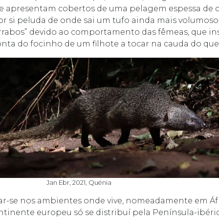
se apresentam cobertos de uma pelagem espessa de 
r si peluda de onde sai um tufo ainda mais volumoso
arrabos” devido ao comportamento das fêmeas, que inst
nta do focinho de um filhote a tocar na cauda do que 
Jan Ebr, 2021, Quénia
ar-se nos ambientes onde vive, nomeadamente em Áfric
ntinente europeu só se distribuí pela Península-ibéri