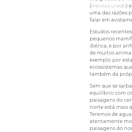
(
Arbutus unedo
) 
uma das razões p
falar em avistame
Estudos recentes
pequenos mamífer
ibérica, e por a
de muitos animai
exemplo por esta
ecossistemas que
também da própri
Sem que se saiba
equilíbrio com os
paisagens do cen
norte está mais 
Teremos de aguar
atentamente moni
paisagens do nor