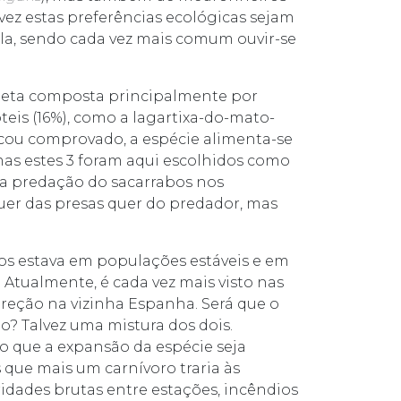
alvez estas preferências ecológicas sejam
ela, sendo cada vez mais comum ouvir-se
dieta composta principalmente por
is (16%), como a lagartixa-do-mato-
ficou comprovado, a espécie alimenta-se
mas estes 3 foram aqui escolhidos como
da predação do sacarrabos nos
er das presas quer do predador, mas
bos estava em populações estáveis e em
. Atualmente, é cada vez mais visto nas
reção na vizinha Espanha. Será que o
o? Talvez uma mistura dos dois.
io que a expansão da espécie seja
que mais um carnívoro traria às
idades brutas entre estações, incêndios