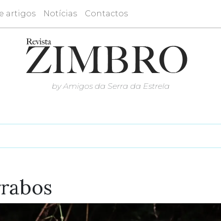
e artigos
Notícias
Contactos
by Amigos da Serra da Estrela
rrabos