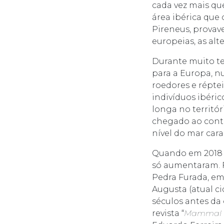
cada vez mais qu
área ibérica que
Pireneus, provav
europeias, as al
Durante muito te
para a Europa, n
roedores e réptei
indivíduos ibéri
longa no territór
chegado ao conti
nível do mar cara
Quando em 2018 u
só aumentaram. F
Pedra Furada, em
Augusta (atual c
séculos antes da 
revista “
Mammal B