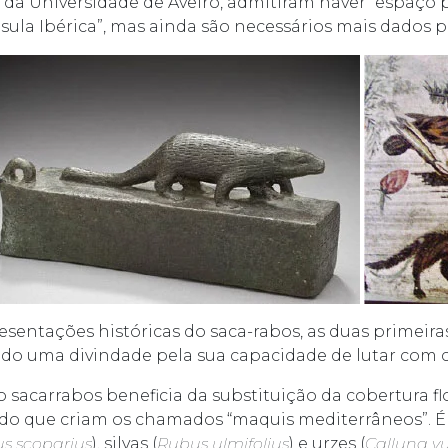
, da Universidade de Aveiro, admitiram haver “espaço 
sula Ibérica”, mas ainda são necessários mais dados p
resentações históricas do saca-rabos, as duas primeir
do uma divindade pela sua capacidade de lutar com c
o sacarrabos beneficia da substituição da cobertura fl
do que criam os chamados “maquis mediterrâneos”. É 
us scoparius
), silvas (
Rubus ulmifolius
) e urzes (
Calluna vu