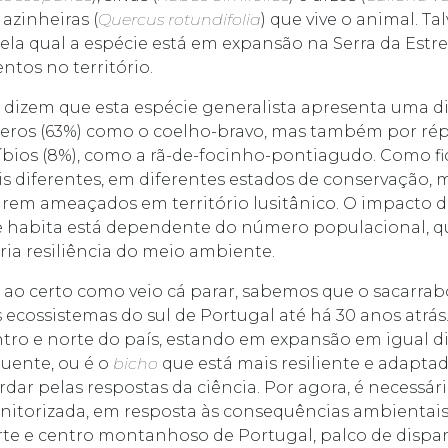
e azinheiras (
Quercus rotundifolia
) que vive o animal. T
ela qual a espécie está em expansão na Serra da Estr
ntos no território.
 dizem que esta espécie generalista apresenta uma 
os (63%) como o coelho-bravo, mas também por répte
nfíbios (8%), como a rã-de-focinho-pontiagudo. Como 
s diferentes, em diferentes estados de conservação, 
rem ameaçados em território lusitânico. O impacto 
 habita está dependente do número populacional, qu
a resiliência do meio ambiente.
 ao certo como veio cá parar, sabemos que o sacarra
 ecossistemas do sul de Portugal até há 30 anos atrás
tro e norte do país, estando em expansão em igual di
quente, ou é o
bicho
que está mais resiliente e adaptad
dar pelas respostas da ciência. Por agora, é necessár
torizada, em resposta às consequências ambientais 
te e centro montanhoso de Portugal, palco de dispar