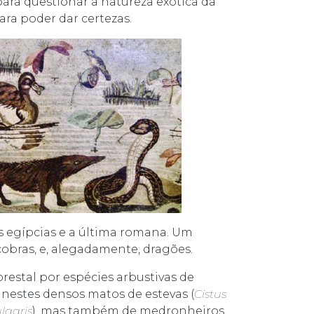
para questionar a natureza exótica da
ara poder dar certezas.
as egípcias e a última romana. Um
obras, e, alegadamente, dragões.
orestal por espécies arbustivas de
nestes densos matos de estevas (
Cistus
lgaris
), mas também de medronheiros