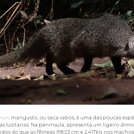
umon,
mangusto, ou saca-rabos, é uma das poucas espé
as lusitanas. Na península, apresenta um ligeiro dim
dos do que as fêmeas (98,53 cm e 2,417kg nos machos 