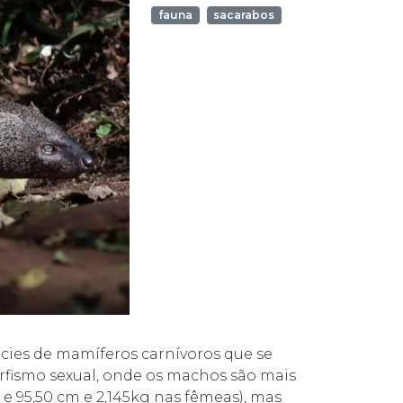
fauna
sacarabos
cies de mamíferos carnívoros que se
orfismo sexual, onde os machos são mais
e 95,50 cm e 2,145kg nas fêmeas), mas