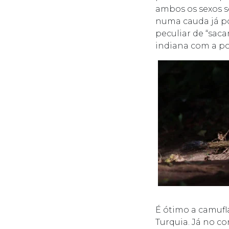
ambos os sexos 
numa cauda já po
peculiar de “sac
indiana com a po
É ótimo a camufl
Turquia. Já no co