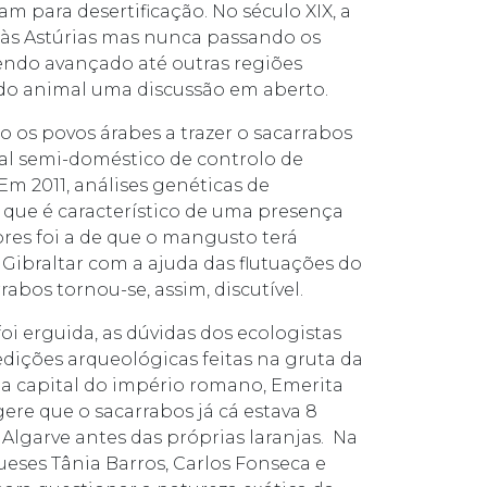
m para desertificação. No século XIX, a
 às Astúrias mas nunca passando os
endo avançado até outras regiões
 do animal uma discussão em aberto.
os povos árabes a trazer o sacarrabos
al semi-doméstico de controlo de
Em 2011, análises genéticas de
 que é característico de uma presença
ores foi a de que o mangusto terá
 Gibraltar com a ajuda das flutuações do
abos tornou-se, assim, discutível.
i erguida, as dúvidas dos ecologistas
dições arqueológicas feitas na gruta da
ga capital do império romano, Emerita
ere que o sacarrabos já cá estava 8
Algarve antes das próprias laranjas. Na
ueses Tânia Barros, Carlos Fonseca e