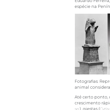
Eduardo Ferreira
espécie na Penín
Fotografias: Rep
animal considera
Até certo ponto, 
crescimento rápi
sp
.), giestas (
Cytis