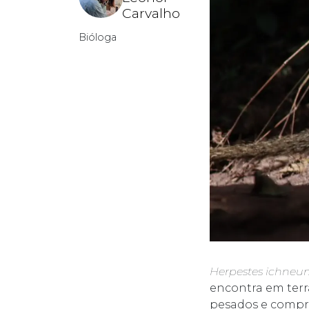
Carvalho
Bióloga
Herpestes ichne
encontra em terr
pesados e compri