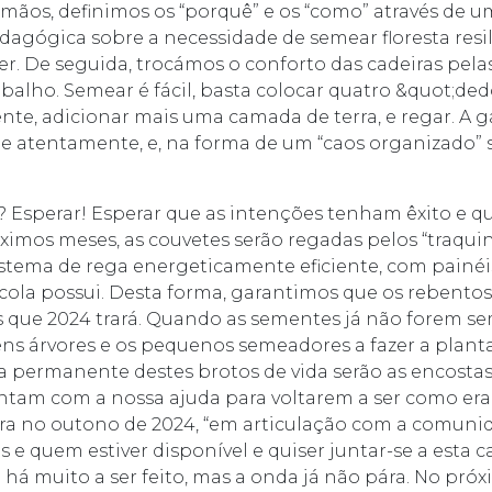
s mãos, definimos os “porquê” e os “como” através de 
agógica sobre a necessidade de semear floresta resili
er. De seguida, trocámos o conforto das cadeiras pela
alho. Semear é fácil, basta colocar quatro &quot;de
ente, adicionar mais uma camada de terra, e regar. A 
 e atentamente, e, na forma de um “caos organizado
 Esperar! Esperar que as intenções tenham êxito e qu
imos meses, as couvetes serão regadas pelos “traquina
stema de rega energeticamente eficiente, com painéi
cola possui. Desta forma, garantimos que os rebento
 que 2024 trará. Quando as sementes já não forem s
ens árvores e os pequenos semeadores a fazer a plant
 permanente destes brotos de vida serão as encosta
ontam com a nossa ajuda para voltarem a ser como er
ra no outono de 2024, “em articulação com a comunid
s e quem estiver disponível e quiser juntar-se a esta c
 há muito a ser feito, mas a onda já não pára. No próx