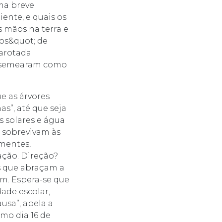
uma breve
ente, e quais os
s mãos na terra e
dos&quot; de
garotada
” semearam como
e as árvores
s”, até que seja
s solares e água
s sobrevivam às
ementes,
ação. Direção?
s que abraçam a
am. Espera-se que
ade escolar,
ausa”, apela a
imo dia 16 de