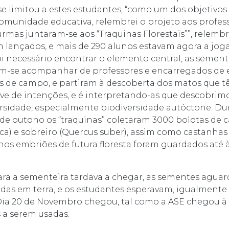
 limitou a estes estudantes, “como um dos objetivos 
comunidade educativa, relembrei o projeto aos profes
turmas juntaram-se aos “Traquinas Florestais””, relemb
 lançados, e mais de 290 alunos estavam agora a jog
oi necessário encontrar o elemento central, as semente
am-se acompanhar de professores e encarregados de 
s de campo, e partiram à descoberta dos matos que tê
ve de intenções, e é interpretando-as que descobrim
ersidade, especialmente biodiversidade autóctone. Du
de outono os “traquinas” coletaram 3000 bolotas de 
ca) e sobreiro (Quercus suber), assim como castanhas
enos embriões de futura floresta foram guardados até 
ra a sementeira tardava a chegar, as sementes agua
das em terra, e os estudantes esperavam, igualmente
ia 20 de Novembro chegou, tal como a ASE chegou à 
 a serem usadas.