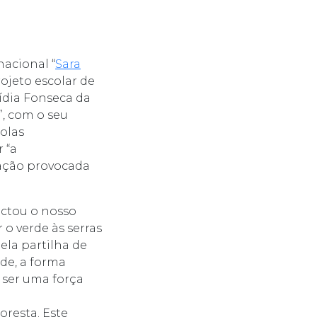
nacional “
Sara
ojeto escolar de
ídia Fonseca da
”, com o seu
colas
 “a
tação provocada
actou o nosso
 o verde às serras
pela partilha de
nde, a forma
 ser uma força
oresta. Este