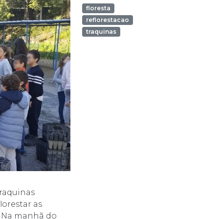
floresta
reflorestacao
traquinas
Traquinas
lorestar as
2. Na manhã do