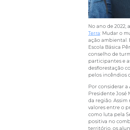
No ano de 2022, 
Terra
: Mudar o mu
ação ambiental. 
Escola Básica Pêr
conselho de turma
participantes e a
desflorestação c
pelos incêndios d
Por considerar a 
Presidente José M
da região. Assim 
valores entre o p
como luta pela S
positiva no comb
território, os al