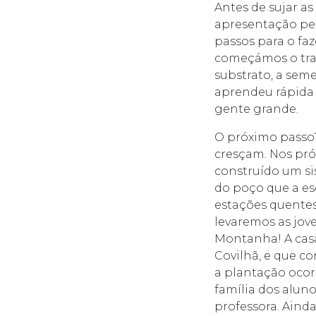
Antes de sujar a
apresentação ped
passos para o faz
começámos o trab
substrato, a sem
aprendeu rápida
gente grande.
O próximo passo?
cresçam. Nos próx
construído um si
do poço que a es
estações quentes
levaremos as jov
Montanha! A casa
Covilhã, e que c
a plantação ocor
família dos aluno
professora. Ainda