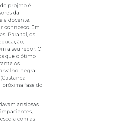
do projeto é
sores da
ra a docente.
ar connosco. Em
s! Para tal, os
educação,
m a seu redor. O
os que o ótimo
rante os
carvalho-negral
 (Castanea
à próxima fase do
rdavam ansiosas
 impacientes,
escola com as