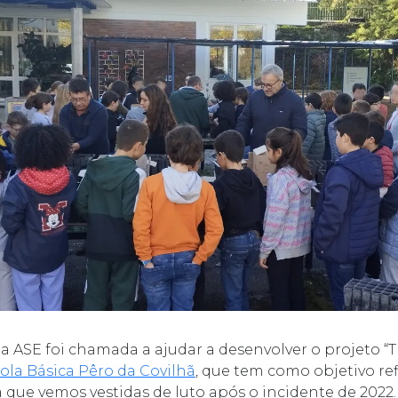
 a ASE foi chamada a ajudar a desenvolver o projeto “
ola Básica Pêro da Covilhã
, que tem como objetivo ref
a que vemos vestidas de luto após o incidente de 202