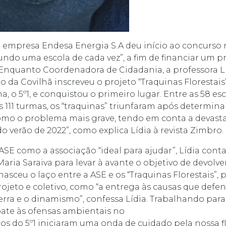
a empresa Endesa Energia S.A deu início ao concurso 
ndo uma escola de cada vez”, a fim de financiar um pr
Enquanto Coordenadora de Cidadania, a professora L
o da Covilhã inscreveu o projeto “Traquinas Florestais
, o 5º1, e conquistou o primeiro lugar. Entre as 58 es
s 111 turmas, os “traquinas” triunfaram após determinar
omo o problema mais grave, tendo em conta a devas
o verão de 2022”, como explica Lídia à revista Zimbro.
ASE como a associação “ideal para ajudar”, Lídia cont
aria Saraiva para levar à avante o objetivo de devolver
nasceu o laço entre a ASE e os “Traquinas Florestais”, 
rojeto e coletivo, como “a entrega às causas que defe
erra e o dinamismo”, confessa Lídia. Trabalhando para
ate às ofensas ambientais no
unos do 5º1 iniciaram uma onda de cuidado pela nossa fl