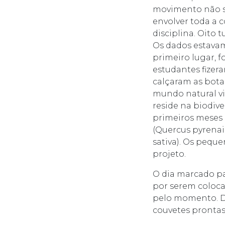
movimento não se
envolver toda a 
disciplina. Oito 
Os dados estavam
primeiro lugar, f
estudantes fizer
calçaram as bota
mundo natural vi
reside na biodiv
primeiros meses 
(Quercus pyrenai
sativa). Os pequ
projeto.
O dia marcado pa
por serem coloca
pelo momento. D
couvetes prontas