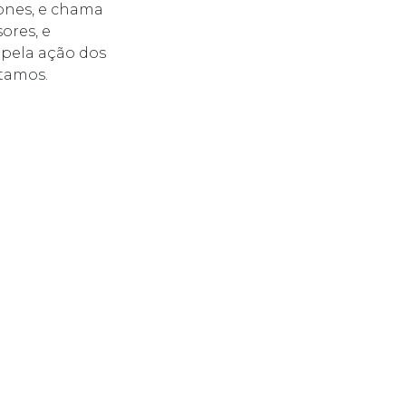
ones, e chama
ores, e
 pela ação dos
itamos.