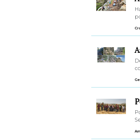
H
po
Cr
A
D
co
Ges
P
P
Se
Am