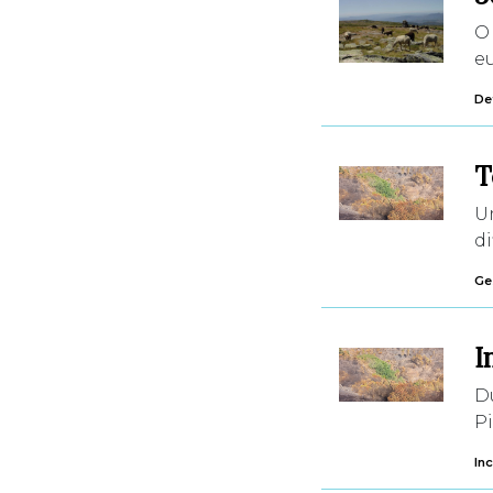
O
eu
De
T
U
di
Ges
I
D
Pi
In