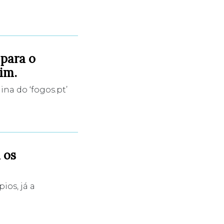
 para o
im.
na do ‘fogos.pt’
 os
ios, já a