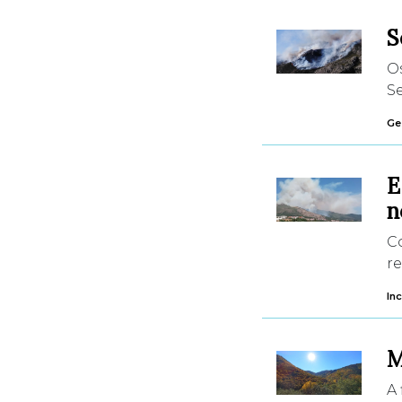
S
O
Se
Ges
E
n
C
re
In
A 