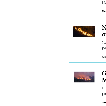
Re
Ges
N
o
C
pa
Ges
G
M
O 
pr
De