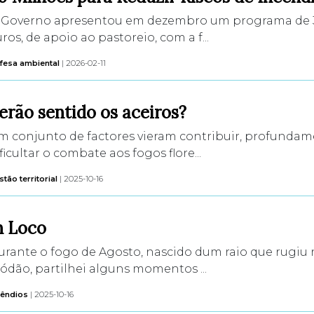
 Governo apresentou em dezembro um programa de 
ros, de apoio ao pastoreio, com a f...
fesa ambiental
| 2026-02-11
erão sentido os aceiros?
m conjunto de factores vieram contribuir, profundam
ficultar o combate aos fogos flore...
tão territorial
| 2025-10-16
n Loco
urante o fogo de Agosto, nascido dum raio que rugiu 
ódão, partilhei alguns momentos ...
cêndios
| 2025-10-16