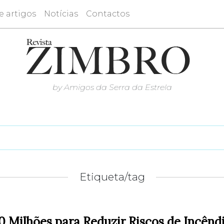
e artigos
Notícias
Contactos
by Amigos da Serra da Estrela
Etiqueta/tag
0 Milhões para Reduzir Riscos de Incênd