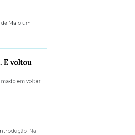
9 de Maio um
. E voltou
eimado em voltar
a Introdução Na