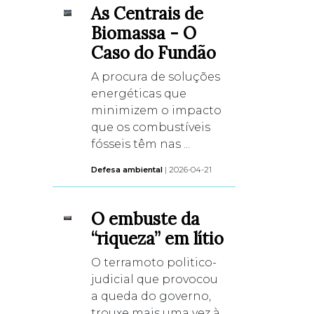
As Centrais de
Biomassa - O
Caso do Fundão
A procura de soluções
energéticas que
minimizem o impacto
que os combustíveis
fósseis têm nas ...
Defesa ambiental
| 2026-04-21
O embuste da
“riqueza” em lítio
O terramoto politico-
judicial que provocou
a queda do governo,
trouxe mais uma vez à