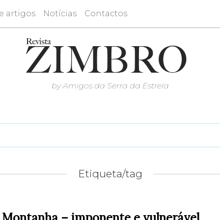
e artigos
Notícias
Contactos
by Amigos da Serra da Estrela
Etiqueta/tag
 Montanha – imponente e vulnerável