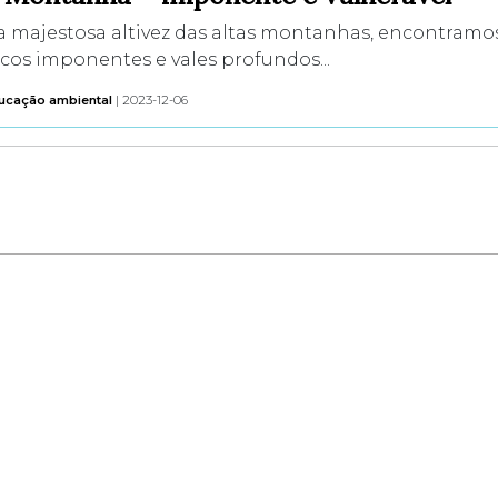
a majestosa altivez das altas montanhas, encontramo
cos imponentes e vales profundos...
ucação ambiental
| 2023-12-06