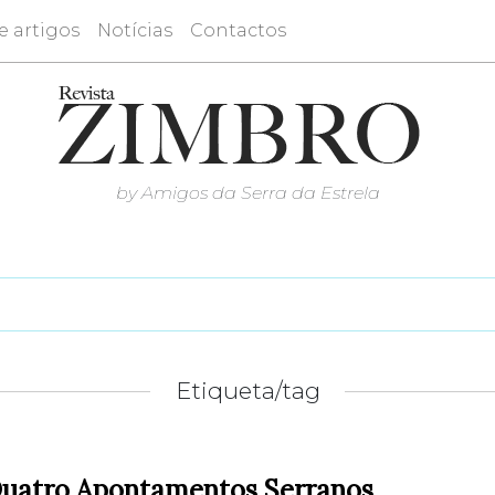
e artigos
Notícias
Contactos
by Amigos da Serra da Estrela
Etiqueta/tag
uatro Apontamentos Serranos