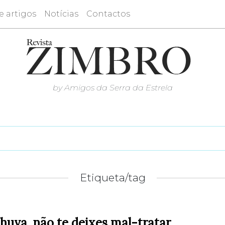
e artigos
Notícias
Contactos
by Amigos da Serra da Estrela
Etiqueta/tag
huva, não te deixes mal-tratar