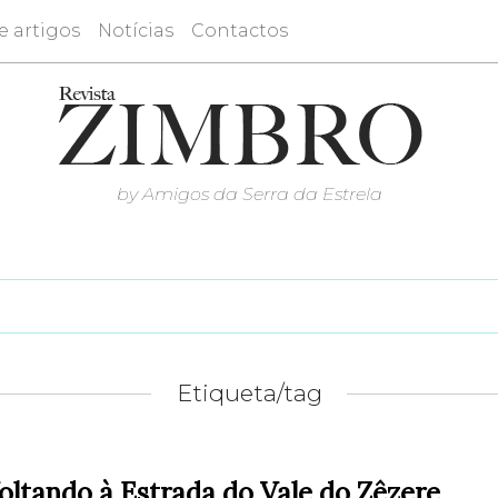
e artigos
Notícias
Contactos
by Amigos da Serra da Estrela
Etiqueta/tag
oltando à Estrada do Vale do Zêzere…