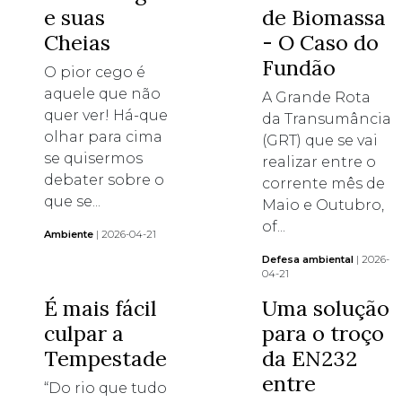
e suas
de Biomassa
Cheias
- O Caso do
Fundão
O pior cego é
aquele que não
A Grande Rota
quer ver! Há-que
da Transumância
olhar para cima
(GRT) que se vai
se quisermos
realizar entre o
debater sobre o
corrente mês de
que se...
Maio e Outubro,
of...
Ambiente
| 2026-04-21
Defesa ambiental
| 2026-
04-21
É mais fácil
Uma solução
culpar a
para o troço
Tempestade
da EN232
entre
“Do rio que tudo