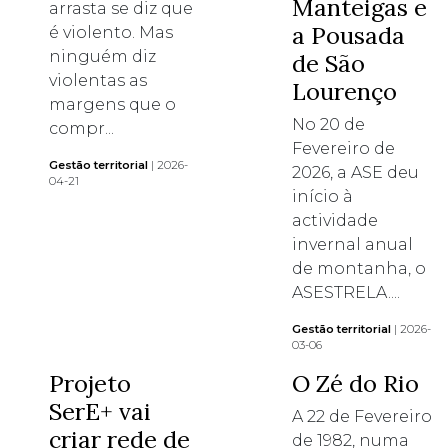
Manteigas e
arrasta se diz que
a Pousada
é violento. Mas
ninguém diz
de São
violentas as
Lourenço
margens que o
No 20 de
compr...
Fevereiro de
Gestão territorial
| 2026-
2026, a ASE deu
04-21
início à
actividade
invernal anual
de montanha, o
ASESTRELA....
Gestão territorial
| 2026-
03-06
Projeto
O Zé do Rio
SerE+ vai
A 22 de Fevereiro
criar rede de
de 1982, numa